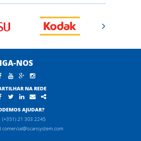
IGA-NOS
Facebook
youtube
google plus
instagram
ARTILHAR NA REDE
Facebook
Twitter
Linkedin
Email
Share
ODEMOS AJUDAR?
(+351) 21 303 2245
comercial@scansystem.com